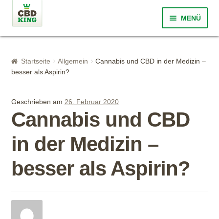
Zur Navigation springen
Springe zum Inhalt
MENÜ
Startseite
Startseite
Allgemein
Cannabis und CBD in der Medizin –
Was ist CBD?
besser als Aspirin?
Über CBD King
Geschrieben am
26. Februar 2020
Cannabis und CBD
Qualität
in der Medizin –
Shop
besser als Aspirin?
FAQ
Blog