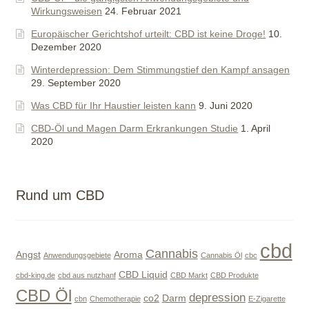
Wirkungsweisen
24. Februar 2021
Europäischer Gerichtshof urteilt: CBD ist keine Droge!
10.
Dezember 2020
Winterdepression: Dem Stimmungstief den Kampf ansagen
29. September 2020
Was CBD für Ihr Haustier leisten kann
9. Juni 2020
CBD-Öl und Magen Darm Erkrankungen Studie
1. April
2020
Rund um CBD
cbd
Cannabis
Angst
Aroma
Anwendungsgebiete
Cannabis Öl
cbc
CBD Liquid
cbd-king.de
cbd aus nutzhanf
CBD Markt
CBD Produkte
CBD Öl
depression
co2
Darm
cbn
Chemotherapie
E-Zigarette