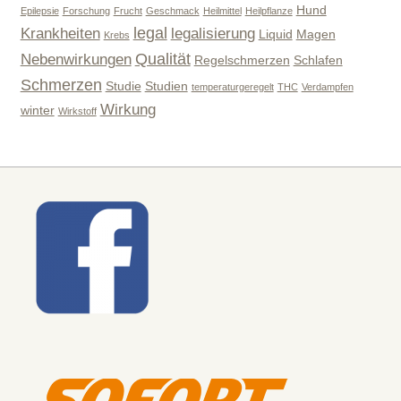
Hund
Epilepsie
Forschung
Frucht
Geschmack
Heilmittel
Heilpflanze
legal
Krankheiten
legalisierung
Liquid
Magen
Krebs
Qualität
Nebenwirkungen
Regelschmerzen
Schlafen
Schmerzen
Studie
Studien
temperaturgeregelt
THC
Verdampfen
Wirkung
winter
Wirkstoff