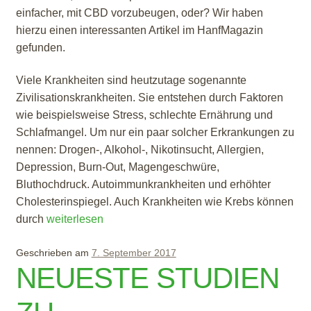
einfacher, mit CBD vorzubeugen, oder? Wir haben
hierzu einen interessanten Artikel im HanfMagazin
gefunden.
Viele Krankheiten sind heutzutage sogenannte
Zivilisationskrankheiten. Sie entstehen durch Faktoren
wie beispielsweise Stress, schlechte Ernährung und
Schlafmangel. Um nur ein paar solcher Erkrankungen zu
nennen: Drogen-, Alkohol-, Nikotinsucht, Allergien,
Depression, Burn-Out, Magengeschwüre,
Bluthochdruck. Autoimmunkrankheiten und erhöhter
Cholesterinspiegel. Auch Krankheiten wie Krebs können
durch
CBD Öl – Krankheiten mit CBD vorbeugen
weiterlesen
Geschrieben am
7. September 2017
NEUESTE STUDIEN