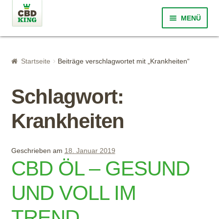
Zur Navigation springen
Springe zum Inhalt
MENÜ
Startseite
Startseite
Beiträge verschlagwortet mit „Krankheiten“
Was ist CBD?
Schlagwort:
Über CBD King
Krankheiten
Qualität
Shop
Geschrieben am
18. Januar 2019
CBD ÖL – GESUND
FAQ
UND VOLL IM
Blog
TREND