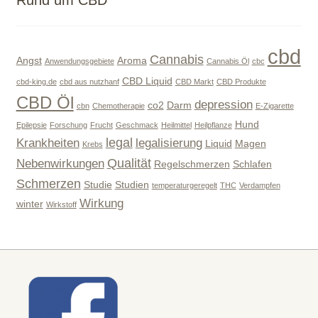
cbd
Cannabis
Angst
Aroma
Anwendungsgebiete
Cannabis Öl
cbc
CBD Liquid
cbd-king.de
cbd aus nutzhanf
CBD Markt
CBD Produkte
CBD Öl
depression
co2
Darm
cbn
Chemotherapie
E-Zigarette
Hund
Epilepsie
Forschung
Frucht
Geschmack
Heilmittel
Heilpflanze
legal
Krankheiten
legalisierung
Liquid
Magen
Krebs
Qualität
Nebenwirkungen
Regelschmerzen
Schlafen
Schmerzen
Studie
Studien
temperaturgeregelt
THC
Verdampfen
Wirkung
winter
Wirkstoff