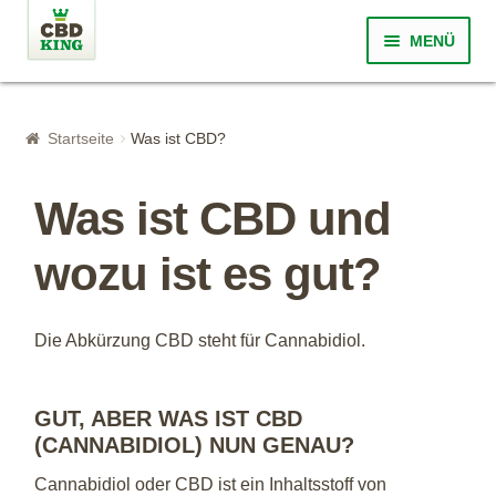
Zur Navigation springen
Springe zum Inhalt
MENÜ
Startseite
Startseite
Was ist CBD?
Was ist CBD?
Was ist CBD und
Über CBD King
wozu ist es gut?
Qualität
Shop
Die Abkürzung CBD steht für Cannabidiol.
FAQ
GUT, ABER WAS IST CBD
Blog
(CANNABIDIOL) NUN GENAU?
Cannabidiol oder CBD ist ein Inhaltsstoff von