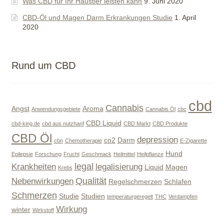
Was CBD für Ihr Haustier leisten kann
9. Juni 2020
CBD-Öl und Magen Darm Erkrankungen Studie
1. April
2020
Rund um CBD
cbd
Cannabis
Angst
Aroma
Anwendungsgebiete
Cannabis Öl
cbc
CBD Liquid
cbd-king.de
cbd aus nutzhanf
CBD Markt
CBD Produkte
CBD Öl
depression
co2
Darm
cbn
Chemotherapie
E-Zigarette
Hund
Epilepsie
Forschung
Frucht
Geschmack
Heilmittel
Heilpflanze
legal
Krankheiten
legalisierung
Liquid
Magen
Krebs
Qualität
Nebenwirkungen
Regelschmerzen
Schlafen
Schmerzen
Studie
Studien
temperaturgeregelt
THC
Verdampfen
Wirkung
winter
Wirkstoff