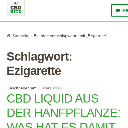
Zur Navigation springen
Springe zum Inhalt
M
Startseite
Startseite
Beiträge verschlagwortet mit „Ezigarette“
Was ist CBD?
Schlagwort:
Über CBD King
Ezigarette
Qualität
Shop
Geschrieben am
1. März 2018
CBD LIQUID AUS
FAQ
DER HANFPFLANZE:
Blog
WAS HAT ES DAMIT