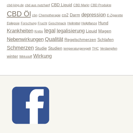
CBD Liquid
cbd-king.de
cbd aus nutzhanf
CBD Markt
CBD Produkte
CBD Öl
depression
co2
Darm
cbn
Chemotherapie
E-Zigarette
Hund
Epilepsie
Forschung
Frucht
Geschmack
Heilmittel
Heilpflanze
legal
Krankheiten
legalisierung
Liquid
Magen
Krebs
Qualität
Nebenwirkungen
Regelschmerzen
Schlafen
Schmerzen
Studie
Studien
temperaturgeregelt
THC
Verdampfen
Wirkung
winter
Wirkstoff