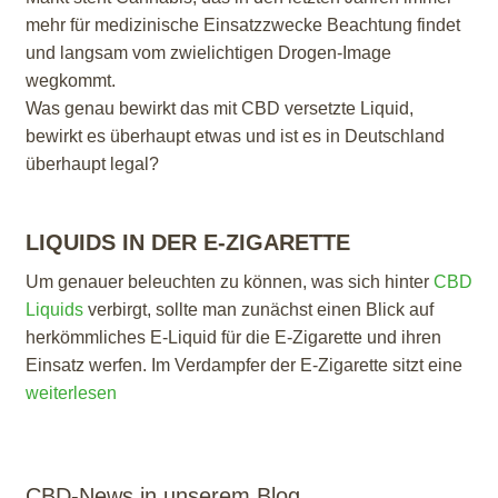
mehr für medizinische Einsatzzwecke Beachtung findet
und langsam vom zwielichtigen Drogen-Image
wegkommt.
Was genau bewirkt das mit CBD versetzte Liquid,
bewirkt es überhaupt etwas und ist es in Deutschland
überhaupt legal?
LIQUIDS IN DER E-ZIGARETTE
Um genauer beleuchten zu können, was sich hinter
CBD
Liquids
verbirgt, sollte man zunächst einen Blick auf
herkömmliches E-Liquid für die E-Zigarette und ihren
Einsatz werfen. Im Verdampfer der E-Zigarette sitzt eine
CBD
weiterlesen
aus 
Hanf
Was 
dami
CBD-News in unserem Blog