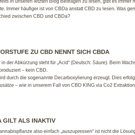
eits in unseren letzten Blog Beiträgen zu lesen, gibt es immer
te. Immer häufiger ist von CBDa anstatt CBD zu lesen. Was gen
chied zwischen CBD und CBDa?
VORSTUFE ZU CBD NENNT SICH CBDA
 in der Abkürzung steht für
„Acid“ (Deutsch: Säure). Beim Wachs
roduziert – kein CBD.
rd durch die sogenannte Decarboxylierung erzeugt. Dies erfol
usätze – wie in unserem Fall von CBD KING via Co2 Extraktion
 GILT ALS INAKTIV
annabispflanze also einfach „auszupressen“ ist nicht die Lö