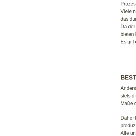
Prozes
Viele n
das du
Da der 
bieten
Es gilt
BEST
Anders
stets d
Maße d
Daher 
produz
Alle un