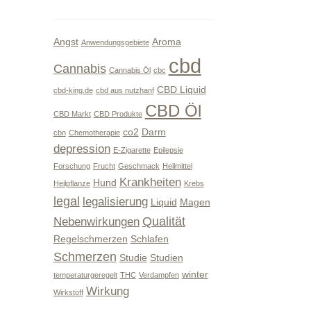
Angst
Aroma
Anwendungsgebiete
cbd
Cannabis
Cannabis Öl
cbc
CBD Liquid
cbd-king.de
cbd aus nutzhanf
CBD Öl
CBD Markt
CBD Produkte
co2
Darm
cbn
Chemotherapie
depression
E-Zigarette
Epilepsie
Forschung
Frucht
Geschmack
Heilmittel
Krankheiten
Hund
Heilpflanze
Krebs
legal
legalisierung
Liquid
Magen
Qualität
Nebenwirkungen
Regelschmerzen
Schlafen
Schmerzen
Studie
Studien
winter
temperaturgeregelt
THC
Verdampfen
Wirkung
Wirkstoff