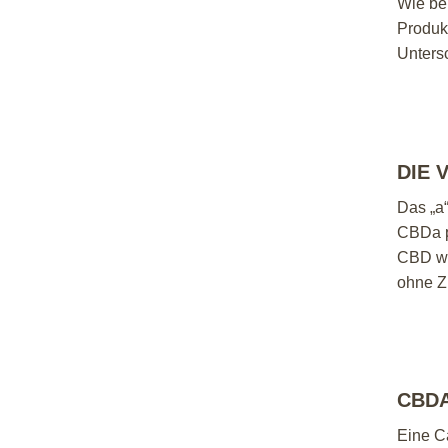
Wie ber
Produk
Unters
DIE 
Das „a“
CBDa p
CBD wi
ohne Z
CBDA
Eine C