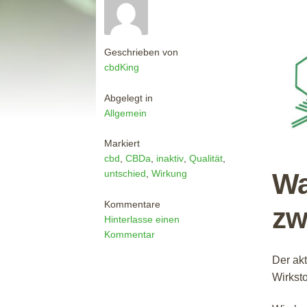
Geschrieben von
cbdKing
Abgelegt in
Allgemein
Markiert
cbd
,
CBDa
,
inaktiv
,
Qualität
,
Wa
untschied
,
Wirkung
Kommentare
zw
Hinterlasse einen
Kommentar
Der akt
Wirksto